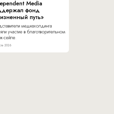
dependent Media
ддержал фонд
изненный путь»
дставители медиахолдинга
яли участие в благотворительном
ж-сейле.
ста 2026