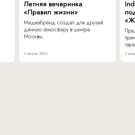
Летняя вечеринка
In
«Правил жизни»
по
«Ж
Медиабренд создал для друзей
дачную атмосферу в центре
Пре
Москвы.
прин
гара
3 августа 2026
3 авгу