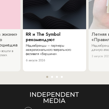
 жизни»
RR и The Symbol
Летняя 
о
рекомендуют
«Прави
соцмедиа
Медиабренды – партнеры
Медиабренд
межрегионального театрального
дачную атмо
 вошли в
фестиваля «Вершина».
огии».
3 августа 20
6 августа 2026