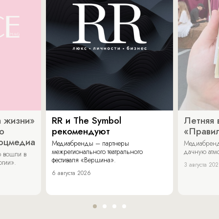
 жизни»
RR и The Symbol
Летняя 
о
рекомендуют
«Прави
соцмедиа
Медиабренды – партнеры
Медиабренд
межрегионального театрального
дачную атмо
 вошли в
фестиваля «Вершина».
огии».
3 августа 20
6 августа 2026