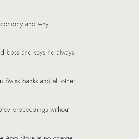
l economy and why
d boss and says he always
n Swiss banks and all other
tcy proceedings without
e App Store at no charge.