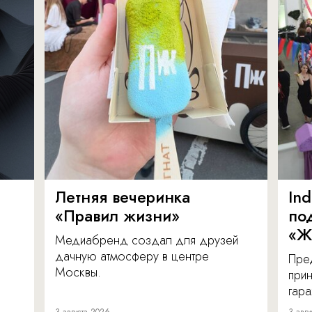
Летняя вечеринка
In
«Правил жизни»
по
«Ж
Медиабренд создал для друзей
дачную атмосферу в центре
Пре
Москвы.
прин
гара