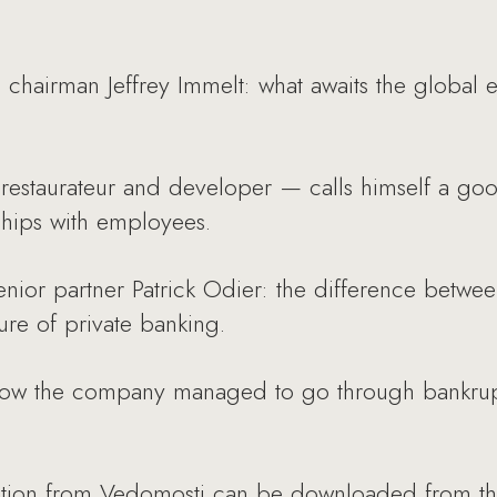
chairman Jeffrey Immelt: what awaits the globa
.
estaurateur and developer — calls himself a goo
ships with employees.
or partner Patrick Odier: the difference betwee
ure of private banking.
how the company managed to go through bankrup
ction from Vedomosti can be downloaded from th