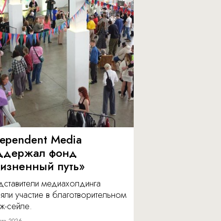
dependent Media
ддержал фонд
изненный путь»
дставители медиахолдинга
яли участие в благотворительном
ж-сейле.