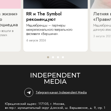
 жизни»
RR и The Symbol
Летняя 
о
рекомендуют
«Прави
соцмедиа
Медиабренды – партнеры
Медиабренд
межрегионального театрального
дачную атмо
 вошли в
фестиваля «Вершина».
огии».
3 августа 20
6 августа 2026
Telegram-канал Independent Media
Юридический адрес: 117105, г. Москва,
вн.тер.г. муниципальный округ Донской, ш. Варшавское, д. 9, стр. 1