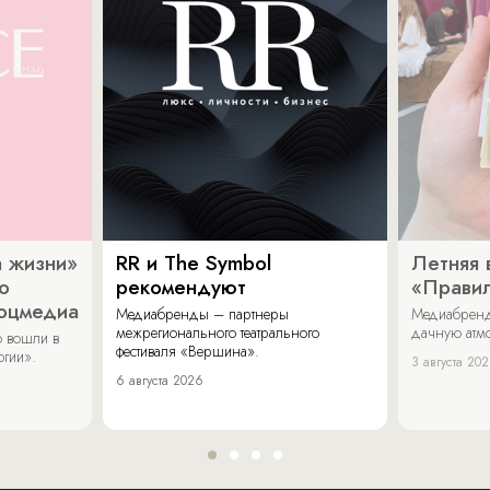
 жизни»
RR и The Symbol
Летняя 
о
рекомендуют
«Прави
соцмедиа
Медиабренды – партнеры
Медиабренд
межрегионального театрального
дачную атмо
 вошли в
фестиваля «Вершина».
огии».
3 августа 20
6 августа 2026