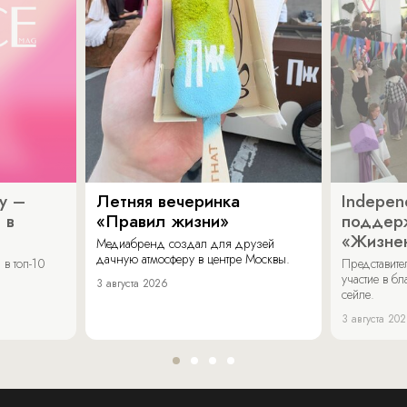
y –
Летняя вечеринка
Indepen
 в
«Правил жизни»
поддер
«Жизнен
Медиабренд создал для друзей
дачную атмосферу в центре Москвы.
в топ-10
Представит
участие в бл
3 августа 2026
сейле.
3 августа 20