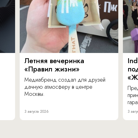
Летняя вечеринка
In
«Правил жизни»
по
«Ж
Медиабренд создал для друзей
дачную атмосферу в центре
Пре
Москвы.
прин
гара
3 августа 2026
3 авгу