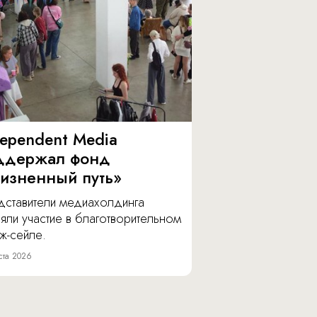
dependent Media
ддержал фонд
изненный путь»
дставители медиахолдинга
яли участие в благотворительном
ж-сейле.
ста 2026