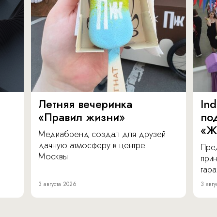
Летняя вечеринка
In
«Правил жизни»
по
«Ж
Медиабренд создал для друзей
дачную атмосферу в центре
Пре
Москвы.
прин
гара
3 августа 2026
3 авгу