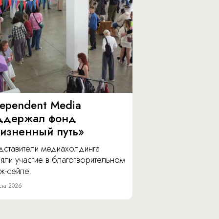
dependent Media
ддержал фонд
изненный путь»
дставители медиахолдинга
яли участие в благотворительном
ж-сейле.
ста 2026