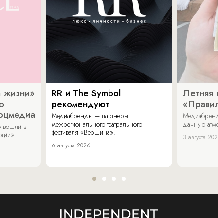
 жизни»
RR и The Symbol
Летняя 
о
рекомендуют
«Прави
соцмедиа
Медиабренды – партнеры
Медиабренд
межрегионального театрального
дачную атмо
 вошли в
фестиваля «Вершина».
огии».
3 августа 20
6 августа 2026