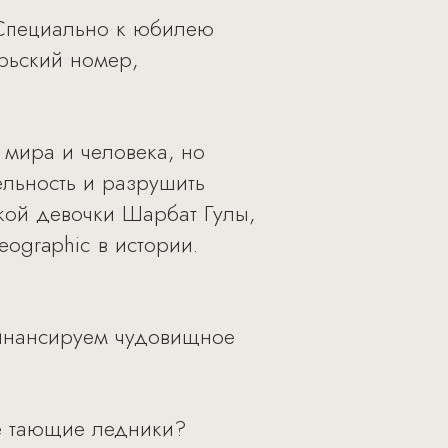
. Специально к юбилею
брьский номер,
 мира и человека, но
льность и разрушить
ской девочки Шарбат Гулы,
eographic в истории.
финансируем чудовищное
бе тающие ледники?