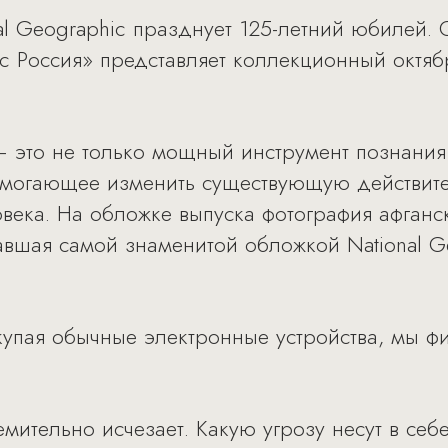
nal Geographic празднует 125-летний юбилей
ic Россия» представляет коллекционный октя
– это не только мощный инструмент познания
помогающее изменить существующую действите
овека. На обложке выпуска фотография афган
авшая самой знаменитой обложкой National G
купая обычные электронные устройства, мы 
мительно исчезает. Какую угрозу несут в се