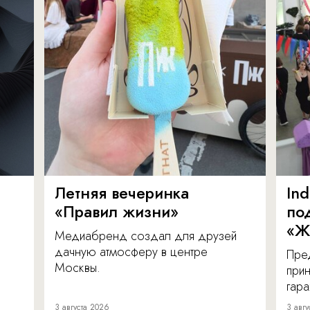
Летняя вечеринка
In
«Правил жизни»
по
«Ж
Медиабренд создал для друзей
дачную атмосферу в центре
Пре
Москвы.
прин
гара
3 августа 2026
3 авгу