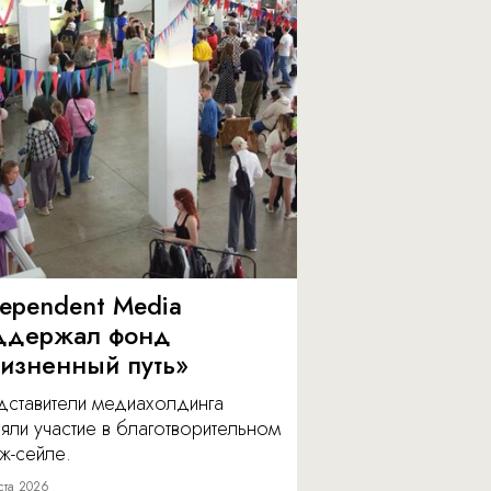
dependent Media
ддержал фонд
изненный путь»
дставители медиахолдинга
яли участие в благотворительном
ж-сейле.
ста 2026