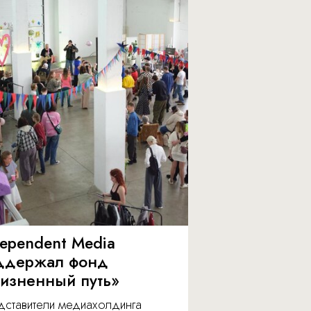
dependent Media
ддержал фонд
изненный путь»
дставители медиахолдинга