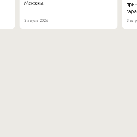
Москвы.
прин
гара
3 августа 2026
3 авгу