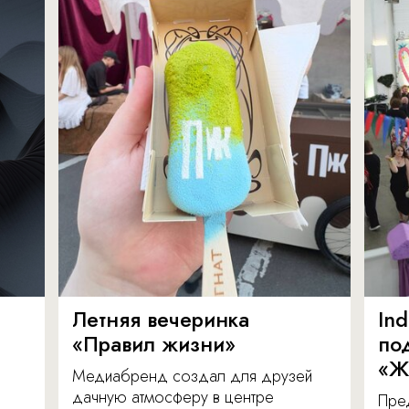
Летняя вечеринка
In
«Правил жизни»
по
«Ж
Медиабренд создал для друзей
дачную атмосферу в центре
Пре