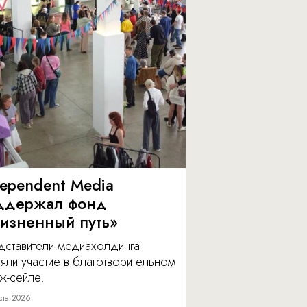
dependent Media
ддержал фонд
изненный путь»
дставители медиахолдинга
яли участие в благотворительном
ж-сейле.
ста 2026