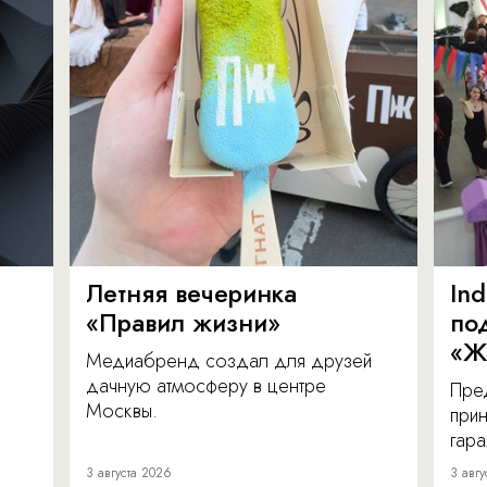
Летняя вечеринка
In
«Правил жизни»
по
«Ж
Медиабренд создал для друзей
дачную атмосферу в центре
Пре
Москвы.
прин
гара
3 августа 2026
3 авгу