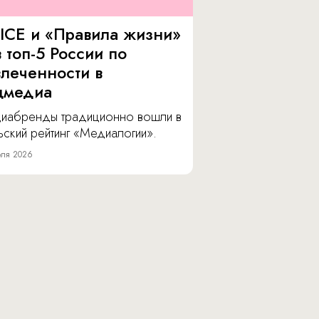
ICE и «Правила жизни»
 топ-5 России по
влеченности в
цмедиа
иабренды традиционно вошли в
ский рейтинг «Медиалогии».
ля 2026