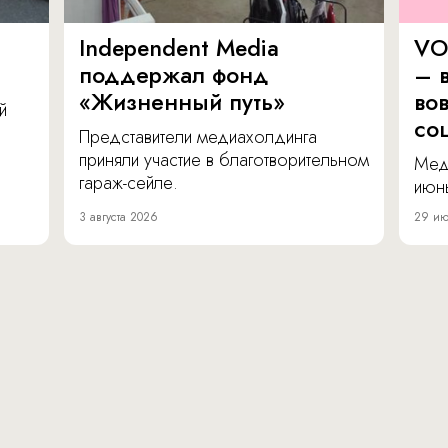
Independent Media
VO
поддержал фонд
– в
«Жизненный путь»
во
й
со
Представители медиахолдинга
приняли участие в благотворительном
Мед
гараж-сейле.
июнь
3 августа 2026
29 ию