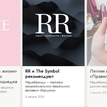
 жизни»
RR и The Symbol
Летняя 
о
рекомендуют
«Прави
соцмедиа
Медиабренды – партнеры
Медиабренд
межрегионального театрального
дачную атмо
 вошли в
фестиваля «Вершина».
огии».
3 августа 20
6 августа 2026