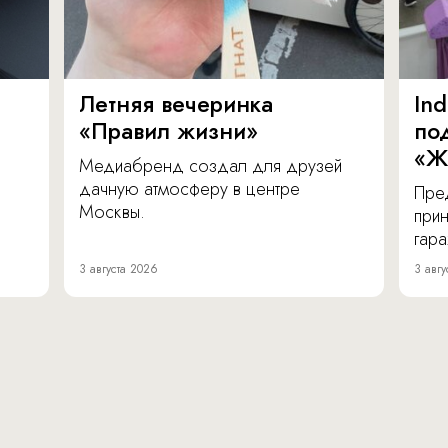
Летняя вечеринка
In
«Правил жизни»
по
«Ж
Медиабренд создал для друзей
дачную атмосферу в центре
Пре
Москвы.
прин
гара
3 августа 2026
3 авгу