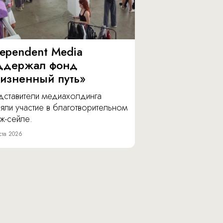
dependent Media
ддержал фонд
изненный путь»
дставители медиахолдинга
яли участие в благотворительном
ж-сейле.
ста 2026