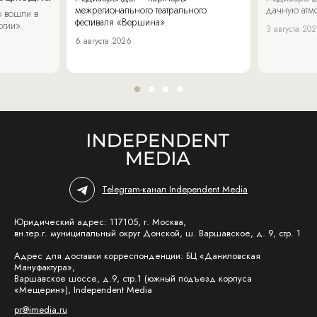
межрегионального театрального
дачную атмо
 вошли в
фестиваля «Вершина».
огии».
3 августа 20
6 августа 2026
Telegram-канал Independent Media
Юридический адрес: 117105, г. Москва,
вн.тер.г. муниципальный округ Донской, ш. Варшавское, д. 9, стр. 1
Адрес для доставки корреспонденции: БЦ «Даниловская
Мануфактура»,
Варшавское шоссе, д.9, стр.1 (южный подъезд корпуса
«Мещерин»), Independent Media
pr@imedia.ru