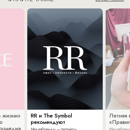
 жизни»
RR и The Symbol
Летняя 
о
рекомендуют
«Прави
соцмедиа
Медиабренды – партнеры
Медиабренд