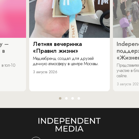
y –
Летняя вечеринка
Indepen
 в
«Правил жизни»
поддер
«Жизнен
Медиабренд создал для друзей
дачную атмосферу в центре Москвы.
в топ-10
Представит
участие в бл
3 августа 2026
сейле.
3 августа 20