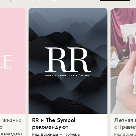
 жизни»
RR и The Symbol
Летняя 
о
рекомендуют
«Прави
соцмедиа
Медиабренды – партнеры
Медиабренд