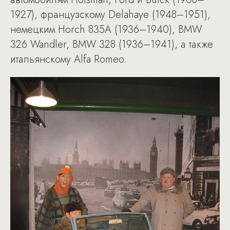
1927), французскому Delahaye (1948–1951),
немецким Horch 835A (1936–1940), BMW
326 Wandler, BMW 328 (1936–1941), а также
итальянскому Alfa Romeo.