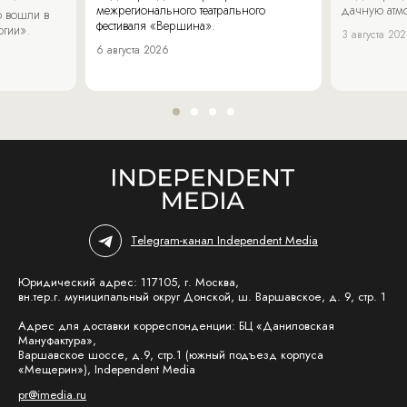
межрегионального театрального
дачную атмо
 вошли в
фестиваля «Вершина».
огии».
3 августа 20
6 августа 2026
Telegram-канал Independent Media
Юридический адрес: 117105, г. Москва,
вн.тер.г. муниципальный округ Донской, ш. Варшавское, д. 9, стр. 1
Адрес для доставки корреспонденции: БЦ «Даниловская
Мануфактура»,
Варшавское шоссе, д.9, стр.1 (южный подъезд корпуса
«Мещерин»), Independent Media
pr@imedia.ru