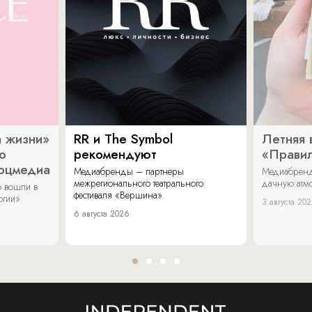
 жизни»
RR и The Symbol
Летняя 
о
рекомендуют
«Прави
соцмедиа
Медиабренды – партнеры
Медиабренд
межрегионального театрального
дачную атмо
 вошли в
фестиваля «Вершина».
огии».
3 августа 20
6 августа 2026