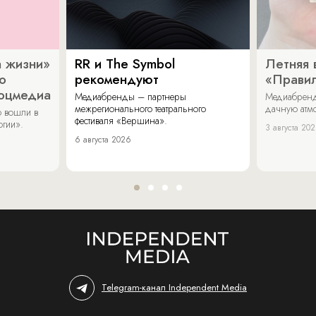
 жизни»
RR и The Symbol
Летняя 
о
рекомендуют
«Прави
соцмедиа
Медиабренды – партнеры
Медиабренд
межрегионального театрального
дачную атмо
 вошли в
фестиваля «Вершина».
огии».
3 августа 20
6 августа 2026
Telegram-канал Independent Media