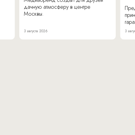
Медиабренд создал для друзей
дачную атмосферу в центре
Пре
Москвы.
прин
гара
3 августа 2026
3 авгу