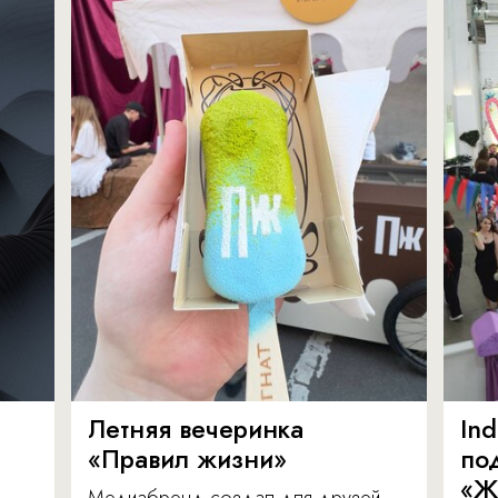
Летняя вечеринка
In
«Правил жизни»
по
«Ж