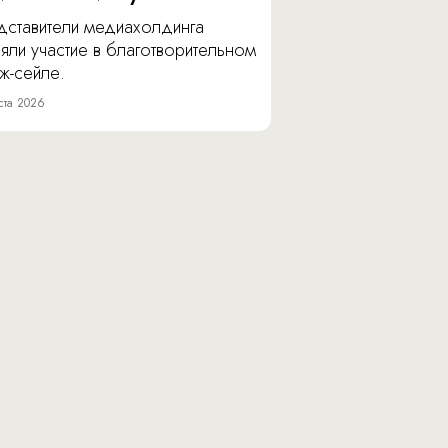
дставители медиахолдинга
яли участие в благотворительном
ж-сейле.
ста 2026