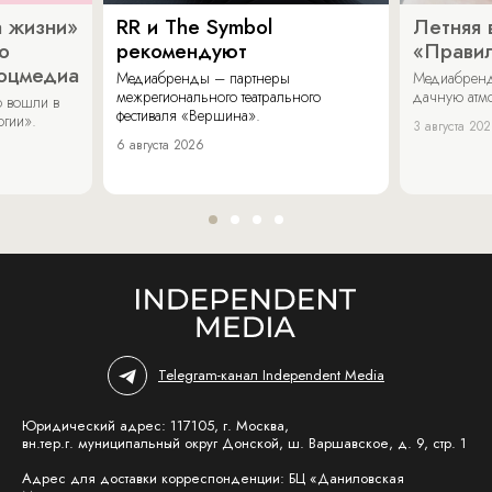
 жизни»
RR и The Symbol
Летняя 
о
рекомендуют
«Прави
соцмедиа
Медиабренды – партнеры
Медиабренд
межрегионального театрального
дачную атмо
 вошли в
фестиваля «Вершина».
огии».
3 августа 20
6 августа 2026
Telegram-канал Independent Media
Юридический адрес: 117105, г. Москва,
вн.тер.г. муниципальный округ Донской, ш. Варшавское, д. 9, стр. 1
Адрес для доставки корреспонденции: БЦ «Даниловская