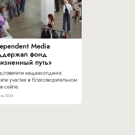
dependent Media
ддержал фонд
изненный путь»
дставители медиахолдинга
яли участие в благотворительном
ж-сейле.
ста 2026