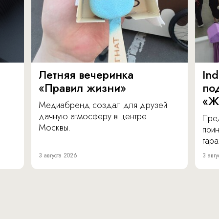
Летняя вечеринка
In
«Правил жизни»
по
«Ж
Медиабренд создал для друзей
дачную атмосферу в центре
Пре
Москвы.
прин
гара
3 августа 2026
3 авгу