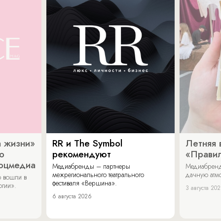
 жизни»
RR и The Symbol
Летняя 
о
рекомендуют
«Прави
соцмедиа
Медиабренды – партнеры
Медиабренд
межрегионального театрального
дачную атмо
 вошли в
фестиваля «Вершина».
огии».
3 августа 20
6 августа 2026