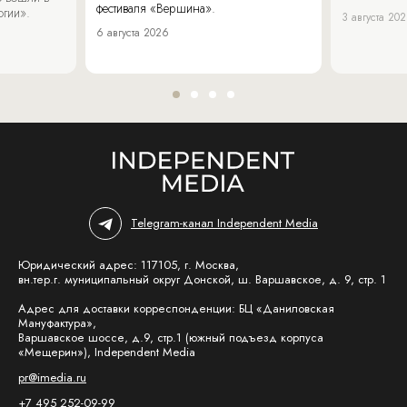
фестиваля «Вершина».
огии».
3 августа 20
6 августа 2026
Telegram-канал Independent Media
Юридический адрес: 117105, г. Москва,
вн.тер.г. муниципальный округ Донской, ш. Варшавское, д. 9, стр. 1
Адрес для доставки корреспонденции: БЦ «Даниловская
Мануфактура»,
Варшавское шоссе, д.9, стр.1 (южный подъезд корпуса
«Мещерин»), Independent Media
pr@imedia.ru
+7 495 252-09-99