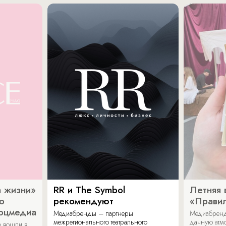
 жизни»
RR и The Symbol
Летняя 
о
рекомендуют
«Прави
соцмедиа
Медиабренды – партнеры
Медиабренд
межрегионального театрального
дачную атмо
 вошли в