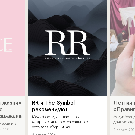
 жизни»
RR и The Symbol
Летняя 
о
рекомендуют
«Прави
соцмедиа
Медиабренды – партнеры
Медиабренд
межрегионального театрального
дачную атмо
 вошли в
фестиваля «Вершина».
огии».
3 августа 20