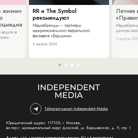
 жизни»
RR и The Symbol
Летняя 
о
рекомендуют
«Прави
соцмедиа
Медиабренды – партнеры
Медиабренд
межрегионального театрального
дачную атмо
 вошли в
фестиваля «Вершина».
огии».
3 августа 20
6 августа 2026
Telegram-канал Independent Media
Юридический адрес: 117105, г. Москва,
вн.тер.г. муниципальный округ Донской, ш. Варшавское, д. 9, стр. 1
Адрес для доставки корреспонденции: БЦ «Даниловская