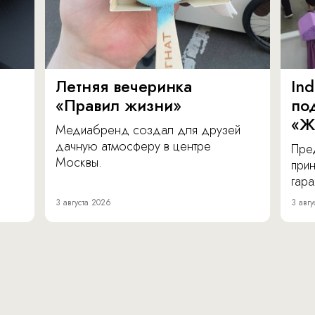
Летняя вечеринка
In
«Правил жизни»
по
«Ж
Медиабренд создал для друзей
дачную атмосферу в центре
Пре
Москвы.
прин
гара
3 августа 2026
3 авгу