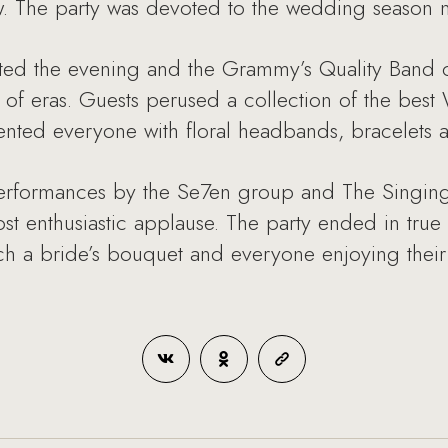
 The party was devoted to the wedding season no
ed the evening and the Grammy’s Quality Band c
e of eras. Guests perused a collection of the be
ented everyone with floral headbands, bracelets 
performances by the Se7en group and The Singin
t enthusiastic applause. The party ended in true
tch a bride’s bouquet and everyone enjoying thei