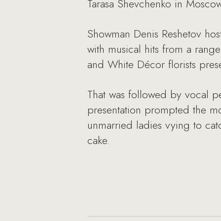
Tarasa Shevchenko in Moscow.
Showman Denis Reshetov host
with musical hits from a rang
and White Décor florists pres
That was followed by vocal 
presentation prompted the mos
unmarried ladies vying to ca
cake.