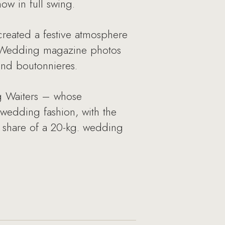
w in full swing.
reated a festive atmosphere
st Wedding magazine photos
and boutonnieres.
g Waiters – whose
 wedding fashion, with the
r share of a 20-kg. wedding