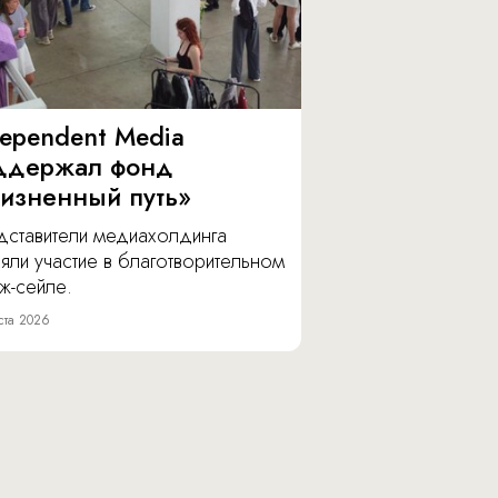
dependent Media
ддержал фонд
изненный путь»
дставители медиахолдинга
яли участие в благотворительном
ж-сейле.
ста 2026