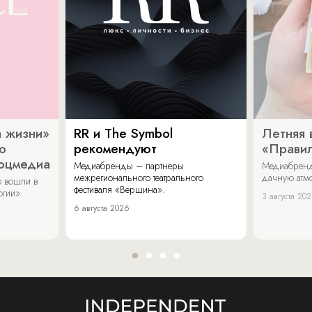
 жизни»
RR и The Symbol
Летняя 
о
рекомендуют
«Прави
соцмедиа
Медиабренды – партнеры
Медиабренд
межрегионального театрального
дачную атмо
 вошли в
фестиваля «Вершина».
огии».
3 августа 20
6 августа 2026