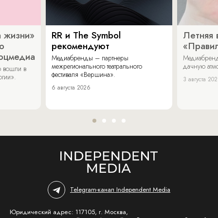
 жизни»
RR и The Symbol
Летняя 
о
рекомендуют
«Прави
соцмедиа
Медиабренды – партнеры
Медиабренд
межрегионального театрального
дачную атмо
 вошли в
фестиваля «Вершина».
огии».
3 августа 20
6 августа 2026
Telegram-канал Independent Media
Юридический адрес: 117105, г. Москва,