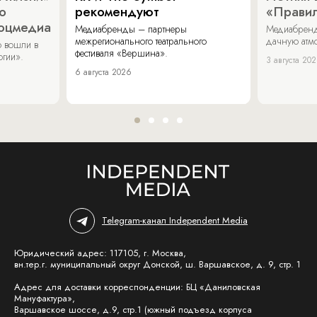
о
рекомендуют
«Прави
соцмедиа
Медиабренды – партнеры
Медиабренд
межрегионального театрального
дачную атмо
 вошли в
фестиваля «Вершина».
огии».
3 августа 20
6 августа 2026
Telegram-канал Independent Media
Юридический адрес: 117105, г. Москва,
вн.тер.г. муниципальный округ Донской, ш. Варшавское, д. 9, стр. 1
Адрес для доставки корреспонденции: БЦ «Даниловская
Мануфактура»,
Варшавское шоссе, д.9, стр.1 (южный подъезд корпуса