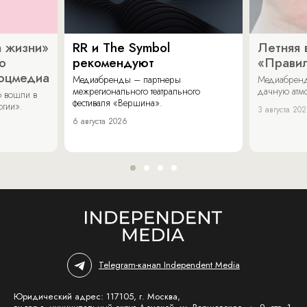
 жизни»
RR и The Symbol
Летняя 
о
рекомендуют
«Прави
соцмедиа
Медиабренды – партнеры
Медиабренд
межрегионального театрального
дачную атмо
 вошли в
фестиваля «Вершина».
огии».
3 августа 20
6 августа 2026
Telegram-канал Independent Media
Юридический адрес: 117105, г. Москва,