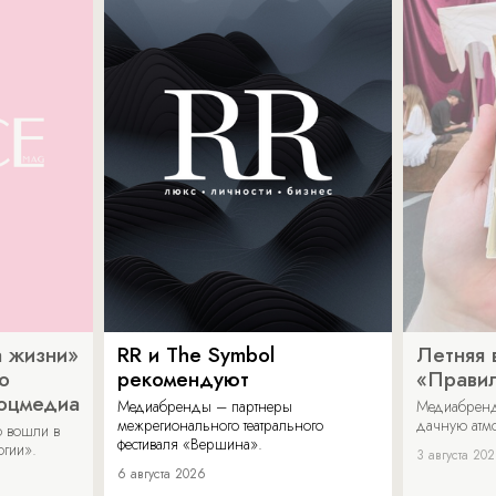
 жизни»
RR и The Symbol
Летняя 
о
рекомендуют
«Прави
соцмедиа
Медиабренды – партнеры
Медиабренд
межрегионального театрального
дачную атмо
 вошли в
фестиваля «Вершина».
огии».
3 августа 20
6 августа 2026