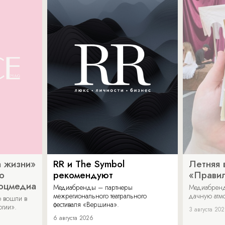
 жизни»
RR и The Symbol
Летняя 
о
рекомендуют
«Прави
соцмедиа
Медиабренды – партнеры
Медиабренд
межрегионального театрального
дачную атмо
 вошли в
фестиваля «Вершина».
огии».
3 августа 20
6 августа 2026