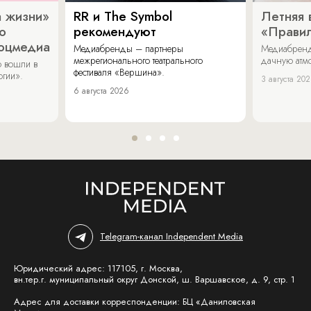
 жизни»
RR и The Symbol
Летняя 
о
рекомендуют
«Прави
соцмедиа
Медиабренды – партнеры
Медиабренд
межрегионального театрального
дачную атмо
 вошли в
фестиваля «Вершина».
огии».
3 августа 20
6 августа 2026
Telegram-канал Independent Media
Юридический адрес: 117105, г. Москва,
вн.тер.г. муниципальный округ Донской, ш. Варшавское, д. 9, стр. 1
Адрес для доставки корреспонденции: БЦ «Даниловская