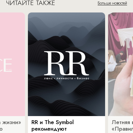
ЧИТАЙТЕ ТАКЖЕ
Больше новостей
 жизни»
RR и The Symbol
Летняя 
о
рекомендуют
«Прави