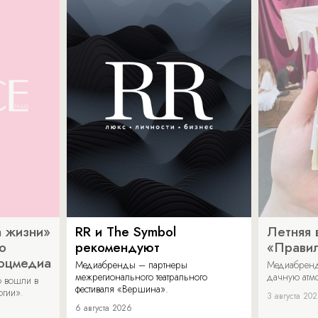
 жизни»
RR и The Symbol
Летняя 
о
рекомендуют
«Прави
соцмедиа
Медиабренды – партнеры
Медиабренд
межрегионального театрального
дачную атмо
 вошли в
фестиваля «Вершина».
огии».
3 августа 20
6 августа 2026