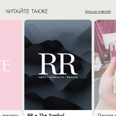
ЧИТАЙТЕ ТАКЖЕ
Больше новостей
 жизни»
RR и The Symbol
Летняя 