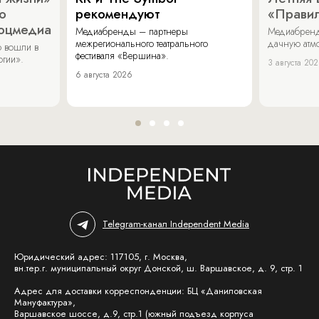
о
рекомендуют
«Прави
соцмедиа
Медиабренды – партнеры
Медиабренд
межрегионального театрального
дачную атмо
 вошли в
фестиваля «Вершина».
огии».
3 августа 20
6 августа 2026
Telegram-канал Independent Media
Юридический адрес: 117105, г. Москва,
вн.тер.г. муниципальный округ Донской, ш. Варшавское, д. 9, стр. 1
Адрес для доставки корреспонденции: БЦ «Даниловская
Мануфактура»,
Варшавское шоссе, д.9, стр.1 (южный подъезд корпуса