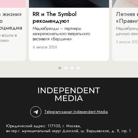
 жизни»
RR и The Symbol
Летняя 
о
рекомендуют
«Прави
соцмедиа
Медиабренды – партнеры
Медиабренд
межрегионального театрального
дачную атмо
 вошли в
фестиваля «Вершина».
огии».
3 августа 20
6 августа 2026
Telegram-канал Independent Media
Юридический адрес: 117105, г. Москва,
вн.тер.г. муниципальный округ Донской, ш. Варшавское, д. 9, стр. 1