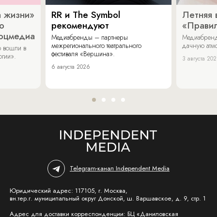
 жизни»
RR и The Symbol
Летняя 
о
рекомендуют
«Прави
соцмедиа
Медиабренды – партнеры
Медиабренд
межрегионального театрального
дачную атмо
 вошли в
фестиваля «Вершина».
огии».
3 августа 20
6 августа 2026
Telegram-канал Independent Media
Юридический адрес: 117105, г. Москва,
вн.тер.г. муниципальный округ Донской, ш. Варшавское, д. 9, стр. 1
Адрес для доставки корреспонденции: БЦ «Даниловская