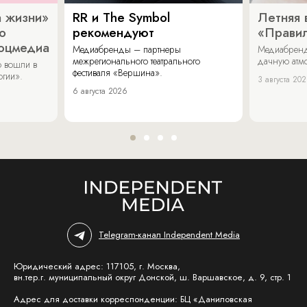
 жизни»
RR и The Symbol
Летняя 
о
рекомендуют
«Прави
соцмедиа
Медиабренды – партнеры
Медиабренд
межрегионального театрального
дачную атмо
 вошли в
фестиваля «Вершина».
огии».
3 августа 20
6 августа 2026
Telegram-канал Independent Media
Юридический адрес: 117105, г. Москва,
вн.тер.г. муниципальный округ Донской, ш. Варшавское, д. 9, стр. 1
Адрес для доставки корреспонденции: БЦ «Даниловская