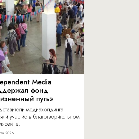
dependent Media
ддержал фонд
изненный путь»
дставители медиахолдинга
яли участие в благотворительном
ж-сейле.
ста 2026