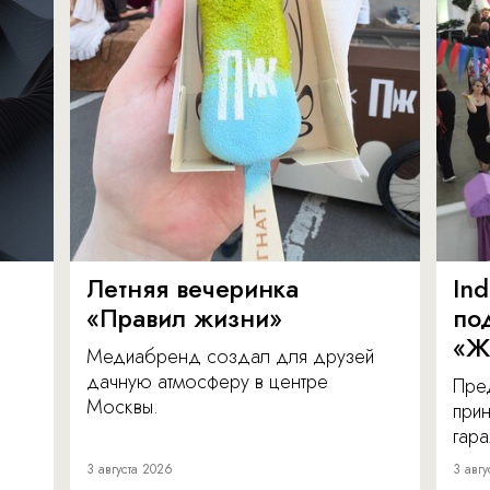
Летняя вечеринка
In
«Правил жизни»
по
«Ж
Медиабренд создал для друзей
дачную атмосферу в центре
Пре
Москвы.
прин
гара
3 августа 2026
3 авгу