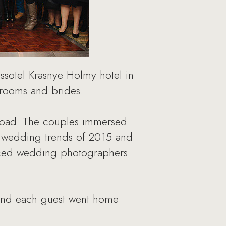
ssotel Krasnye Holmy hotel in
grooms and brides.
road. The couples immersed
e wedding trends of 2015 and
enced wedding photographers
 and each guest went home