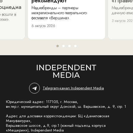
о
рекомендуют
«Прави
соцмедиа
Медиабренды – партнеры
Медиабренд
межрегионального театрального
дачную атмо
 вошли в
фестиваля «Вершина».
огии».
3 августа 20
6 августа 2026
Telegram-канал Independent Media
Юридический адрес: 117105, г. Москва,
вн.тер.г. муниципальный округ Донской, ш. Варшавское, д. 9, стр. 1
Адрес для доставки корреспонденции: БЦ «Даниловская
Мануфактура»,
Варшавское шоссе, д.9, стр.1 (южный подъезд корпуса
«Мещерин»), Independent Media