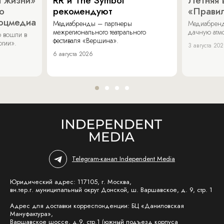
 жизни»
RR и The Symbol
Летняя 
о
рекомендуют
«Прави
соцмедиа
Медиабренды – партнеры
Медиабренд
межрегионального театрального
дачную атмо
 вошли в
фестиваля «Вершина».
огии».
3 августа 20
6 августа 2026
Telegram-канал Independent Media
Юридический адрес: 117105, г. Москва,
вн.тер.г. муниципальный округ Донской, ш. Варшавское, д. 9, стр. 1
Адрес для доставки корреспонденции: БЦ «Даниловская
Мануфактура»,
Варшавское шоссе, д.9, стр.1 (южный подъезд корпуса