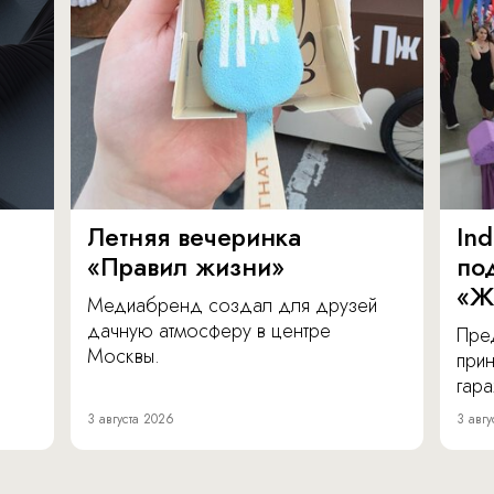
Летняя вечеринка
In
«Правил жизни»
по
«Ж
Медиабренд создал для друзей
дачную атмосферу в центре
Пре
Москвы.
прин
гара
3 августа 2026
3 авгу