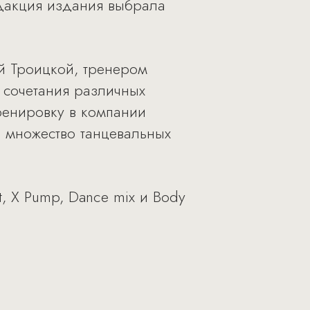
едакция издания выбрала
й Троицкой, тренером
 сочетания различных
ренировку в компании
и множество танцевальных
t, X Pump, Dance mix и Body