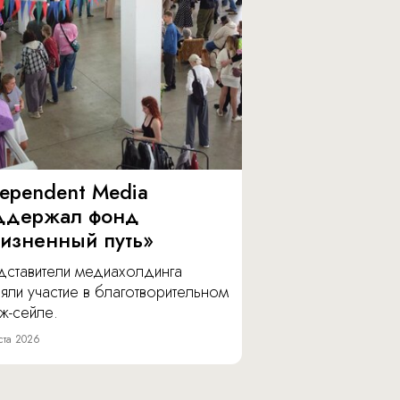
dependent Media
ддержал фонд
изненный путь»
дставители медиахолдинга
яли участие в благотворительном
ж-сейле.
ста 2026