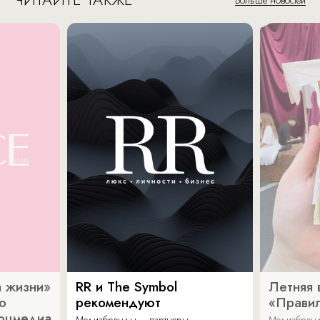
Больше новостей
 жизни»
RR и The Symbol
Летняя 
о
рекомендуют
«Прави
соцмедиа