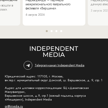
Медиабренды – партнеры
Медиабренд
межрегионального театрального
дачную атмо
 вошли в
фестиваля «Вершина».
огии».
3 августа 20
6 августа 2026
Telegram-канал Independent Media
Юридический адрес: 117105, г. Москва,
вн.тер.г. муниципальный округ Донской, ш. Варшавское, д. 9, стр. 1
Адрес для доставки корреспонденции: БЦ «Даниловская
Мануфактура»,
Варшавское шоссе, д.9, стр.1 (южный подъезд корпуса
«Мещерин»), Independent Media
pr@imedia.ru