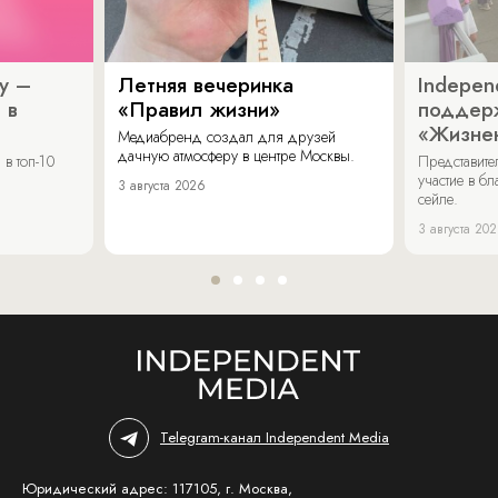
y –
Летняя вечеринка
Indepen
 в
«Правил жизни»
поддер
«Жизнен
Медиабренд создал для друзей
дачную атмосферу в центре Москвы.
в топ-10
Представит
участие в бл
3 августа 2026
сейле.
3 августа 20
Telegram-канал Independent Media
Юридический адрес: 117105, г. Москва,