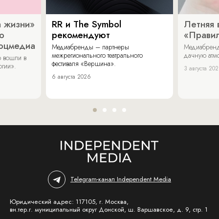
 жизни»
RR и The Symbol
Летняя 
о
рекомендуют
«Прави
соцмедиа
Медиабренды – партнеры
Медиабренд
межрегионального театрального
дачную атмо
 вошли в
фестиваля «Вершина».
огии».
3 августа 20
6 августа 2026
Telegram-канал Independent Media
Юридический адрес: 117105, г. Москва,
вн.тер.г. муниципальный округ Донской, ш. Варшавское, д. 9, стр. 1