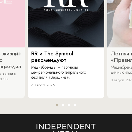
 жизни»
RR и The Symbol
Летняя 
о
рекомендуют
«Прави
соцмедиа
Медиабренды – партнеры
Медиабренд
межрегионального театрального
дачную атмо
 вошли в
фестиваля «Вершина».
огии».
3 августа 20
6 августа 2026